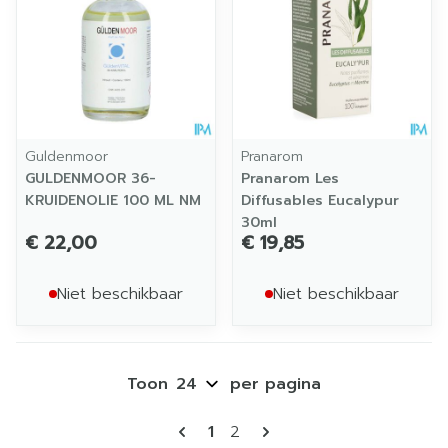
Guldenmoor
Pranarom
GULDENMOOR 36-
Pranarom Les
KRUIDENOLIE 100 ML NM
Diffusables Eucalypur
30ml
€ 22,00
€ 19,85
Niet beschikbaar
Niet beschikbaar
Toon
per pagina
Pagina's
U lees momenteel pagina
Pagina
1
2