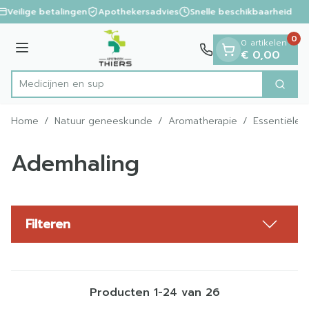
Dia 1 van 1
Ga naar de inhoud
Veilige betalingen
Apothekersadvies
Snelle beschikbaarheid
0
0 artikelen
Menu
€ 0,00
Zoek
Product, merk, categorie...
Home
/
Natuur geneeskunde
/
Aromatherapie
/
Essentiële o
Ademhaling
Filteren
Producten
1
-
24
van
26