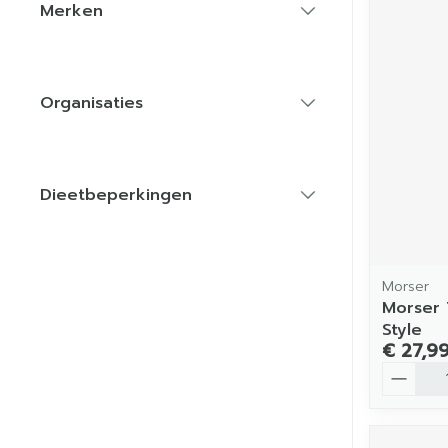
Merken
filter
Organisaties
filter
Dieetbeperkingen
filter
Morser
Morser 
Style
€ 27,9
Aantal