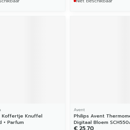
schikbaar
Niet beschikbaar
a
Avent
 Koffertje Knuffel
Philips Avent Thermom
d + Parfum
Digitaal Bloem SCH550
€ 25,70