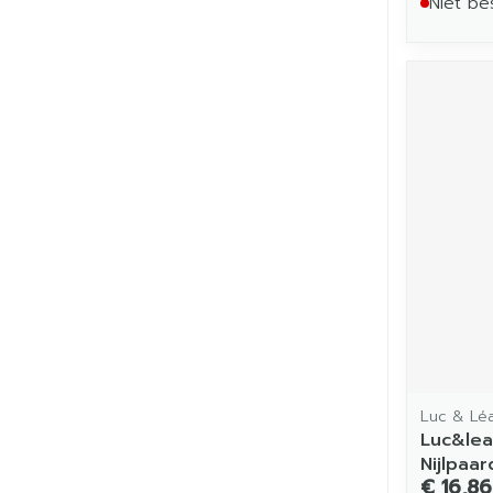
Niet be
Luc & Lé
Luc&lea
Nijlpaar
€ 16,86