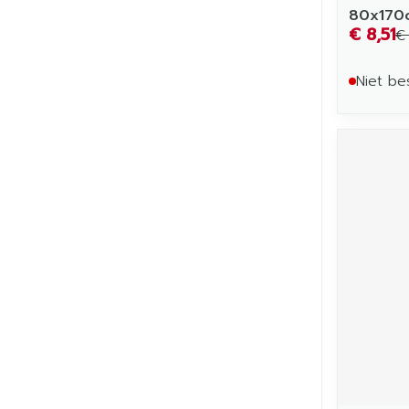
80x170c
€ 8,51
€ 
Niet be