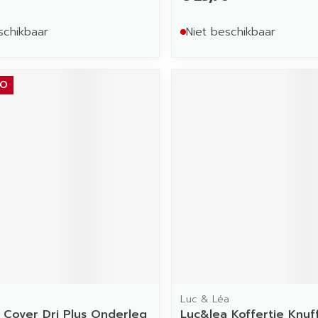
schikbaar
Niet beschikbaar
MO
Luc & Léa
 Cover Dri Plus Onderleg
Luc&lea Koffertje Knuf