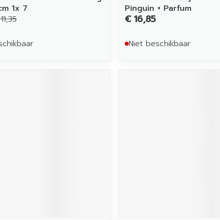
m 1x 7
Pinguin + Parfum
€ 16,85
11,35
schikbaar
Niet beschikbaar