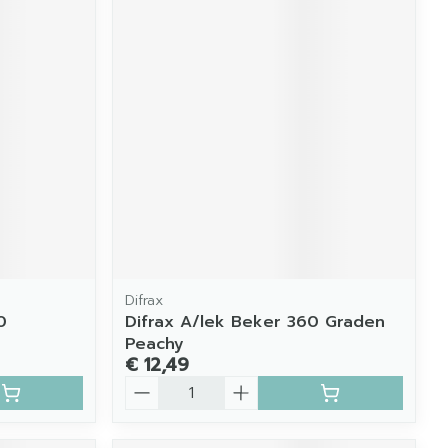
Difrax
0
Difrax A/lek Beker 360 Graden
Peachy
€ 12,49
Aantal