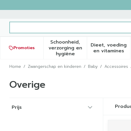
Ga naar de inhoud
Product, merk, categorie...
Schoonheid,
Dieet, voeding
verzorging en
Promoties
Toon submenu voor Schoonh
Toon sub
en vitamines
hygiëne
Home
/
Zwangerschap en kinderen
/
Baby
/
Accessoires
Overige
Doorgaan naar productlijst
Produ
Prijs
filter