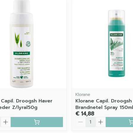
imale en maximale prijswaarden aan te passen.
Klorane
 Capil. Droogsh Haver
Klorane Capil. Droogsh
der Z/lyral50g
Brandnetel Spray 150ml
€ 14,88
Aantal