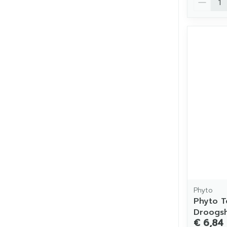
Phyto
Phyto T
Droogs
€ 6,84