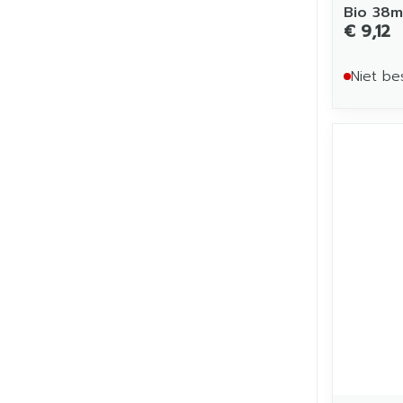
Bio 38m
€ 9,12
Niet be