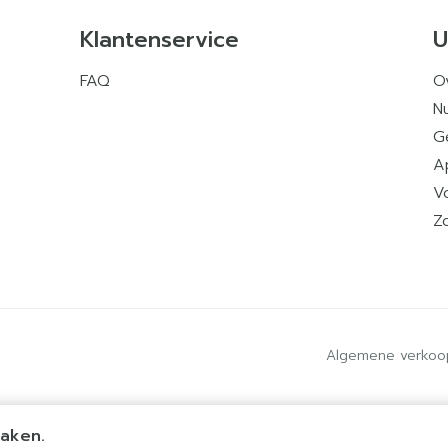
Klantenservice
U
FAQ
O
Nu
G
A
V
Z
Algemene verkoo
maken.