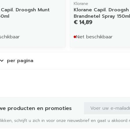
Klorane
 Capil. Droogsh Munt
Klorane Capil. Droogsh
50ml
Brandnetel Spray 150m
€ 14,89
schikbaar
Niet beschikbaar
per pagina
E-mail adres
uwe producten en promoties
klikken, schrijft u zich in voor onze nieuwsbrief en gaat u akkoor