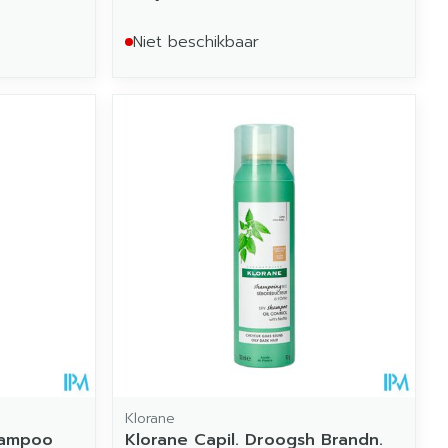
Niet beschikbaar
Klorane
hampoo
Klorane Capil. Droogsh Brandn.