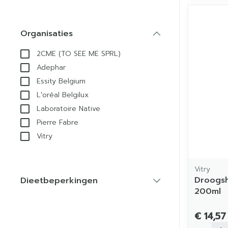
Organisaties
filter
2CME (TO SEE ME SPRL)
Adephar
Essity Belgium
L'oréal Belgilux
Laboratoire Native
Pierre Fabre
Vitry
Vitry
Droogs
Dieetbeperkingen
filter
200ml
€ 14,57
Aantal