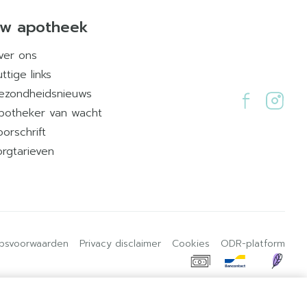
w apotheek
ver ons
ttige links
ezondheidsnieuws
potheker van wacht
oorschrift
orgtarieven
psvoorwaarden
Privacy disclaimer
Cookies
ODR-platform