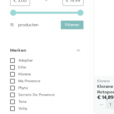
-
Minimumwaarde
Maximale waarde
€ 3,00
€ 19,99
Gebruik de pijltjestoetsen links en rechts om de min
15 producten
Filteren
Merken
filter
Adephar
Ethe
Klorane
Klorane
Ma Provence
Klorane
Phyto
Rotopoe
Secrets De Provence
€ 14,89
Tena
Aantal
Vichy