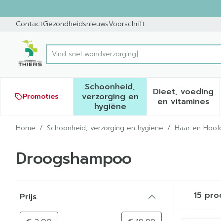
Ga naar de inhoud
Dia 1 van 1
Contact
Gezondheidsnieuws
Voorschrift
Product, merk, categorie...
Schoonheid,
Dieet, voeding
verzorging en
Promoties
Toon submenu voor Schoonh
Toon sub
en vitamines
hygiëne
Home
/
Schoonheid, verzorging en hygiëne
/
Haar en Hoof
Droogshampoo
Doorgaan naar productlijst
15
pro
Prijs
filter