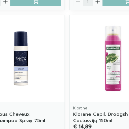
Klorane
ous Cheveux
Klorane Capil. Droogsh
hampoo Spray 75ml
Cactusvijg 150ml
€ 14,89