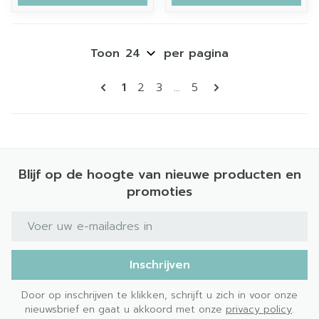
Toon
per pagina
Pagina's
U lees momenteel pagina
Pagina
Pagina
Pagina
1
2
3
...
5
Blijf op de hoogte van nieuwe producten en
promoties
E-mail adres
Inschrijven
Door op inschrijven te klikken, schrijft u zich in voor onze
nieuwsbrief en gaat u akkoord met onze
privacy policy
.