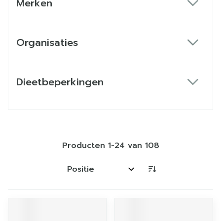
Merken
filter
Organisaties
filter
Dieetbeperkingen
filter
Producten
1
-
24
van
108
Sorteer op: