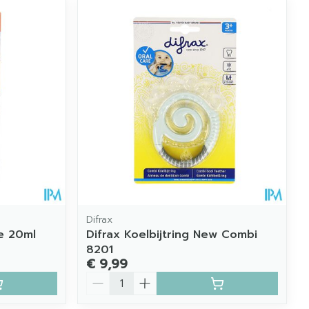
Difrax
e 20ml
Difrax Koelbijtring New Combi
8201
€ 9,99
Aantal