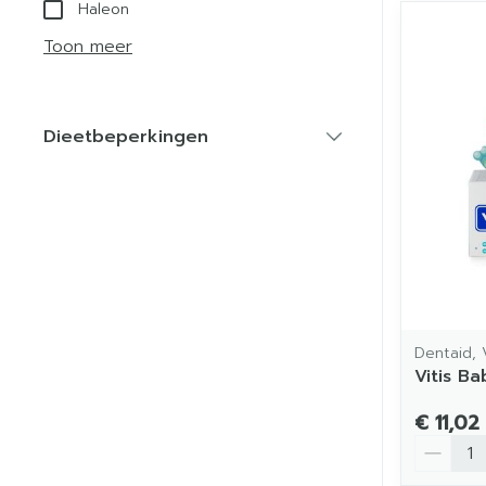
Haleon
Toon meer
Dieetbeperkingen
filter
Dentaid, V
Vitis B
€ 11,02
Aantal