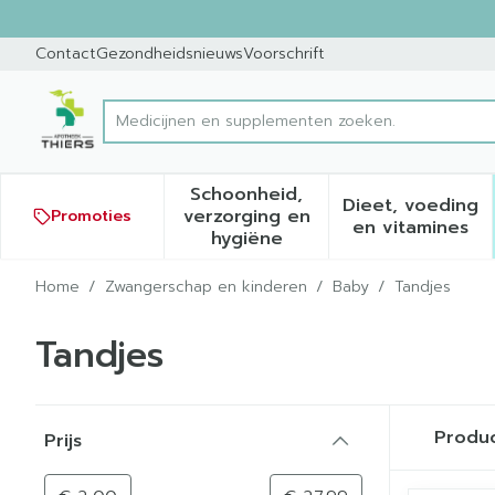
Ga naar de inhoud
Dia 1 van 1
Contact
Gezondheidsnieuws
Voorschrift
Product, merk, categorie...
Schoonheid,
Dieet, voeding
verzorging en
Promoties
Toon submenu voor Schoonh
Toon sub
en vitamines
hygiëne
Home
/
Zwangerschap en kinderen
/
Baby
/
Tandjes
Tandjes
Doorgaan naar productlijst
Produ
Prijs
filter