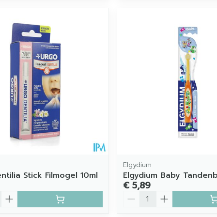
Elgydium
tilia Stick Filmogel 10ml
Elgydium Baby Tandenb
€ 5,89
Aantal