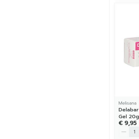
Melisana
Delabar
Gel 20g
€ 9,95
Aantal