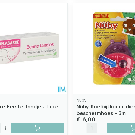
Nuby
re Eerste Tandjes Tube
Nûby Koelbijtfiguur die
beschermhoes - 3m+
€ 6,00
Aantal