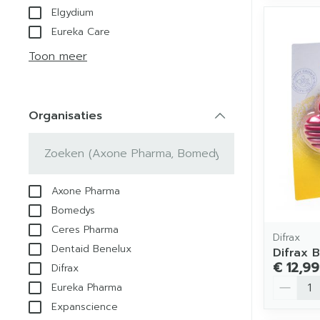
Elgydium
Eureka Care
Toon meer
Organisaties
filter
Axone Pharma
Bomedys
Ceres Pharma
Difrax
Dentaid Benelux
Difrax B
€ 12,99
Difrax
Aantal
Eureka Pharma
Expanscience