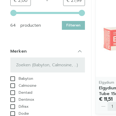
-
Minimumwaarde
Maximale waarde
€ 2,00
€ 27,99
Gebruik de pijltjestoetsen links en rechts om de min
64 producten
Filteren
Merken
filter
Babyton
Elgydium
Calmosine
Elgydiu
Dentaid
Tube 15
€ 11,51
Dentinox
Aantal
Difrax
Dodie