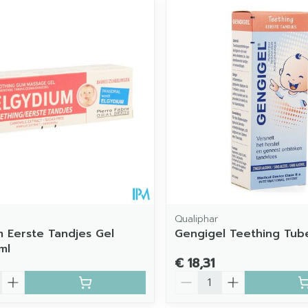
imale en maximale prijswaarden aan te passen.
Qualiphar
m Eerste Tandjes Gel
Gengigel Teething Tub
ml
€ 18,31
Aantal