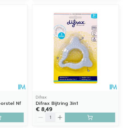
Difrax
orstel Nf
Difrax Bijtring 3in1
€ 8,49
Aantal