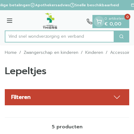
Dia 1 van 1
Ga naar de inhoud
ilige betalingen
Apothekersadvies
Snelle beschikbaarheid
0
0 artikelen
Menu
€ 0,00
Vind snel wondverzorging en verban
Zoek
Product, merk, categorie...
Home
/
Zwangerschap en kinderen
/
Kinderen
/
Accessoire
Lepeltjes
Filteren
5
producten