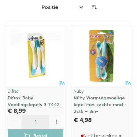
Sorteer op:
Difrax
Nuby
Difrax Baby
Nûby Warmtegevoelige
Voedingslepels 3 7442
lepel met zachte rand -
€ 8,99
2stk – 3m+
Aantal
€ 4,98
Niet beschikbaar
Bestel