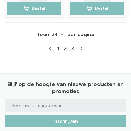
Bestel
Bestel
Toon
per pagina
Pagina's
U lees momenteel pagina
Pagina
Pagina
1
2
3
Blijf op de hoogte van nieuwe producten en
promoties
E-mail adres
Inschrijven