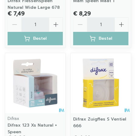
Difrax Flessenspeen
Mam Speen Maat 1
Natural Wide Large 678
€ 7,49
€ 8,29
Aantal
Aantal
Bestel
Bestel
Difrax
Difrax Zuigfles S Ventiel
Difrax 123 Xs Natural +
666
Speen