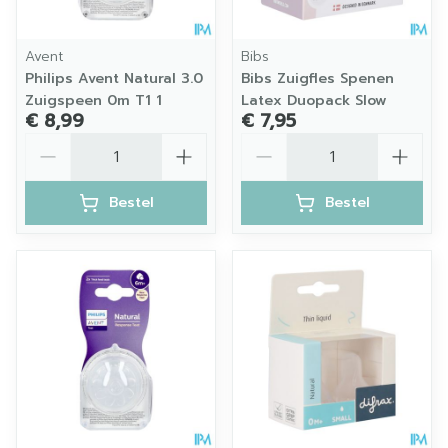
Avent
Bibs
Philips Avent Natural 3.0
Bibs Zuigfles Spenen
Zuigspeen 0m T1 1
Latex Duopack Slow
€ 8,99
€ 7,95
Aantal
Aantal
Bestel
Bestel