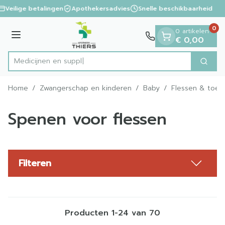
Dia 1 van 1
Ga naar de inhoud
Veilige betalingen
Apothekersadvies
Snelle beschikbaarheid
0
0 artikelen
Menu
€ 0,00
Zoek
Product, merk, categorie...
Home
/
Zwangerschap en kinderen
/
Baby
/
Flessen & toe
Spenen voor flessen
Filteren
Producten
1
-
24
van
70