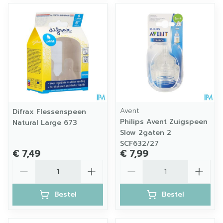
Avent
Difrax Flessenspeen
Philips Avent Zuigspeen
Natural Large 673
Slow 2gaten 2
SCF632/27
€ 7,49
€ 7,99
Aantal
Aantal
Bestel
Bestel