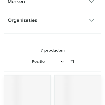
Merken
filter
Organisaties
filter
7
producten
Sorteer op: