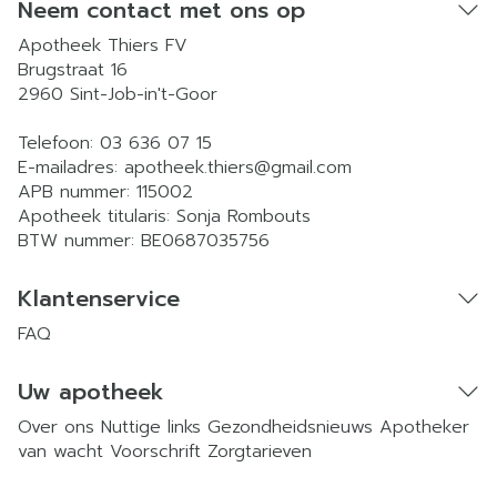
Neem contact met ons op
Apotheek Thiers FV
Brugstraat 16
2960
Sint-Job-in't-Goor
Telefoon:
03 636 07 15
E-mailadres:
apotheek.thiers@
gmail.com
APB nummer:
115002
Apotheek titularis:
Sonja Rombouts
BTW nummer:
BE0687035756
Klantenservice
FAQ
Uw apotheek
Over ons
Nuttige links
Gezondheidsnieuws
Apotheker
van wacht
Voorschrift
Zorgtarieven