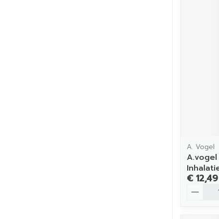
A. Vogel
A.vogel
Inhalat
€ 12,49
Aantal