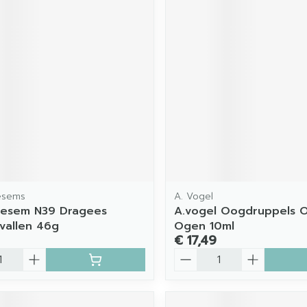
esems
A. Vogel
oesem N39 Dragees
A.vogel Oogdruppels 
vallen 46g
Ogen 10ml
€ 17,49
Aantal