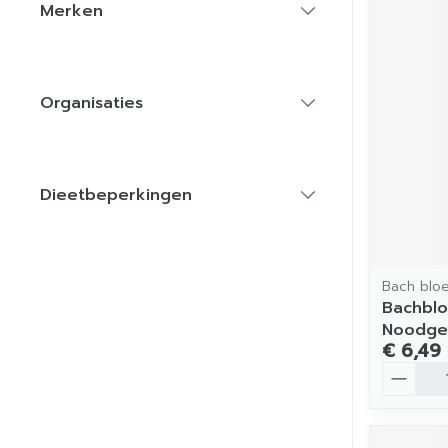
Merken
filter
Organisaties
filter
Dieetbeperkingen
filter
Bach blo
Bachbl
Noodge
€ 6,49
Aantal