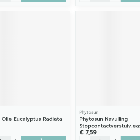
Phytosun
 Olie Eucalyptus Radiata
Phytosun Navulling
o
Stopcontactverstuiv.ea
€ 7,59
Aantal