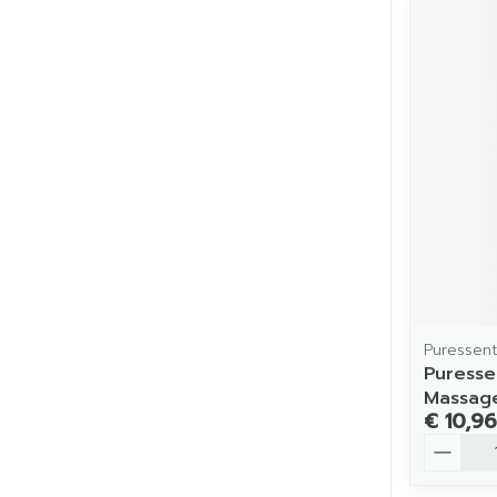
Puressent
Puresse
Massag
€ 10,96
Aantal