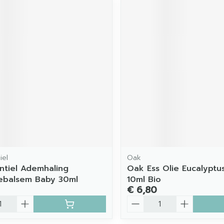
iel
Oak
ntiel Ademhaling
Oak Ess Olie Eucalyptu
ebalsem Baby 30ml
10ml Bio
€ 6,80
Aantal