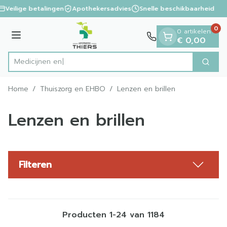
Dia 1 van 1
Ga naar de inhoud
Veilige betalingen
Apothekersadvies
Snelle beschikbaarheid
0
0 artikelen
Menu
€ 0,00
Zoek
Product, merk, categorie...
Home
/
Thuiszorg en EHBO
/
Lenzen en brillen
Lenzen en brillen
Filteren
Producten
1
-
24
van
1184