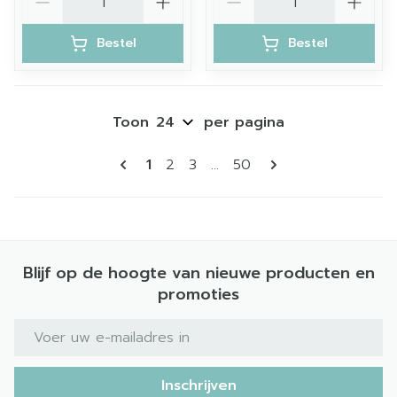
Bestel
Bestel
Toon
per pagina
Pagina's
U lees momenteel pagina
Pagina
Pagina
Pagina
1
2
3
...
50
Blijf op de hoogte van nieuwe producten en
promoties
E-mail adres
Inschrijven