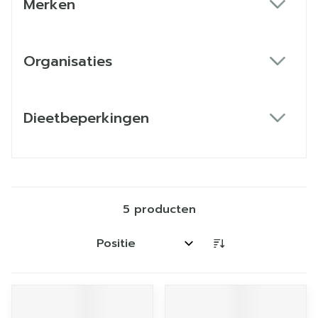
Merken
filter
Organisaties
filter
Dieetbeperkingen
filter
5
producten
Sorteer op: