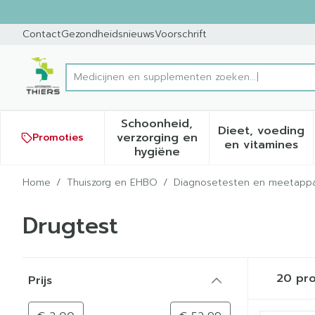
Ga naar de inhoud
Dia 1 van 1
Contact
Gezondheidsnieuws
Voorschrift
Medicijnen en su
Product, merk, categorie...
Schoonheid,
Dieet, voeding
verzorging en
Promoties
Toon submenu voor Schoonh
Toon sub
en vitamines
hygiëne
Home
/
Thuiszorg en EHBO
/
Diagnosetesten en meetappa
Drugtest
Doorgaan naar productlijst
20
pro
Prijs
filter