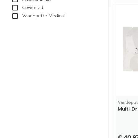
Covarmed
Vandeputte Medical
Vandeput
Multi D
€ 40,8