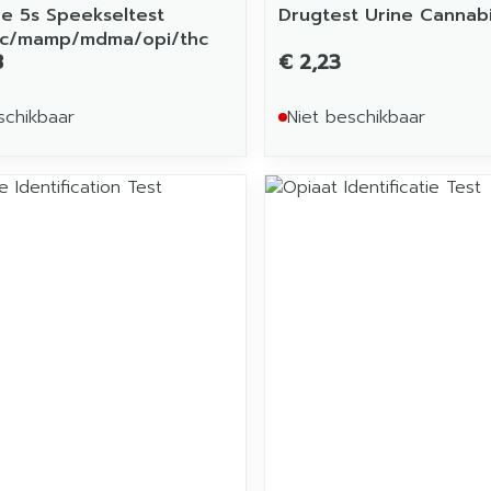
e 5s Speekseltest
Drugtest Urine Cannabi
c/mamp/mdma/opi/thc
8
€ 2,23
schikbaar
Niet beschikbaar