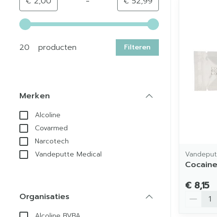
-
Minimumwaarde
Maximale waarde
€ 2,00
€ 52,99
Gebruik de pijltjestoetsen links en rechts om de min
20 producten
Filteren
Merken
filter
Alcoline
Covarmed
Narcotech
Vandeput
Vandeputte Medical
Cocaine
€ 8,15
Aantal
Organisaties
filter
Alcoline BVBA