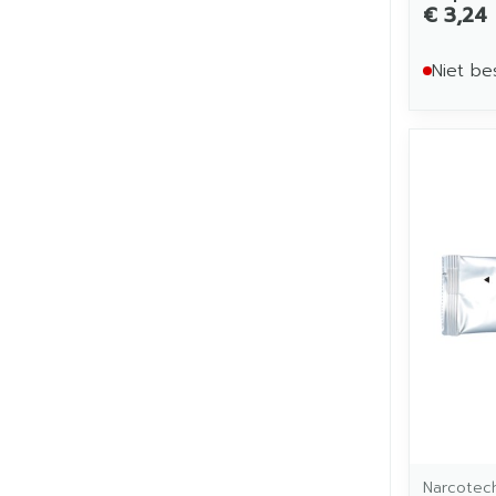
€ 3,24
Niet be
Narcotec