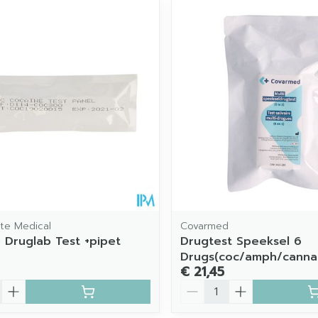
imale en maximale prijswaarden aan te passen.
te Medical
Covarmed
 Druglab Test +pipet
Drugtest Speeksel 6
Drugs(coc/amph/canna
€ 21,45
Aantal