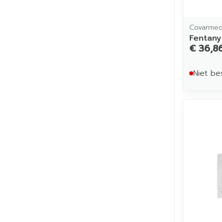
Covarme
Fentanyl
€ 36,8
Niet be