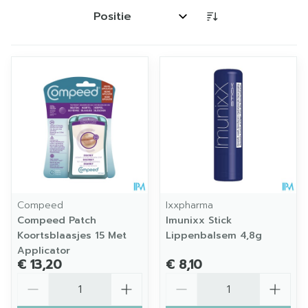
Sorteer op:
Compeed
Ixxpharma
Compeed Patch
Imunixx Stick
Koortsblaasjes 15 Met
Lippenbalsem 4,8g
Applicator
€ 13,20
€ 8,10
Aantal
Aantal