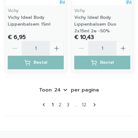
Vichy
Vichy
Vichy Ideal Body
Vichy Ideal Body
Lippenbalsem 15ml
Lippenbalsem Duo
2x15ml 2e -50%
€ 6,95
€ 10,43
Aantal
Aantal
Bestel
Bestel
Toon
per pagina
Pagina's
U lees momenteel pagina
Pagina
Pagina
Pagina
1
2
3
...
12