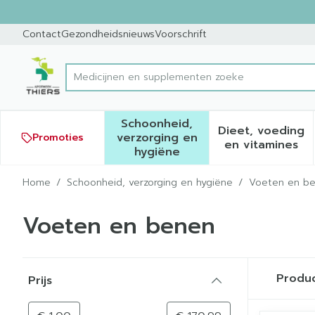
Ga naar de inhoud
Dia 1 van 1
Contact
Gezondheidsnieuws
Voorschrift
Product, merk, categorie...
Schoonheid,
Dieet, voeding
verzorging en
Promoties
Toon submenu voor Schoonh
Toon sub
en vitamines
hygiëne
Home
/
Schoonheid, verzorging en hygiëne
/
Voeten en b
Voeten en benen
Doorgaan naar productlijst
Produ
Prijs
filter