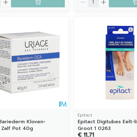
Epitact
Bariederm Kloven-
Epitact Digitubes Eelt-
 Zalf Pot 40g
Groot 1 0263
€ 11,71