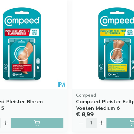
imale en maximale prijswaarden aan te passen.
d
Compeed
 Pleister Blaren
Compeed Pleister Eelt
 5
Voeten Medium 6
€ 8,99
Aantal