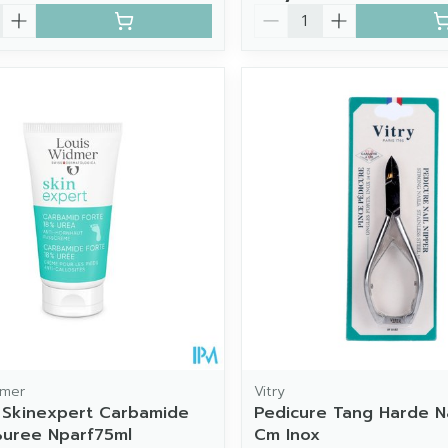
Aantal
dmer
Vitry
 Skinexpert Carbamide
Pedicure Tang Harde N
%uree Nparf75ml
Cm Inox