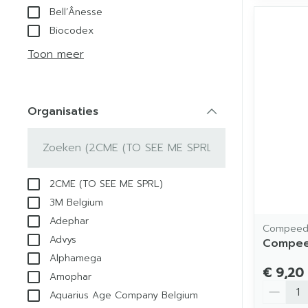
Bell’Ânesse
Biocodex
Toon meer
Organisaties
filter
2CME (TO SEE ME SPRL)
3M Belgium
Adephar
Compee
Advys
Compeed
Alphamega
€ 9,20
Amophar
Aantal
Aquarius Age Company Belgium