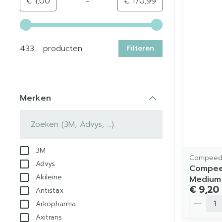
-
Minimumwaarde
Maximale waarde
€ 1,00
€ 170,99
Gebruik de pijltjestoetsen links en rechts om de min
433 producten
Filteren
Merken
filter
3M
Compee
Advys
Compeed
Akileine
Medium
€ 9,20
Antistax
Aantal
Arkopharma
Axitrans