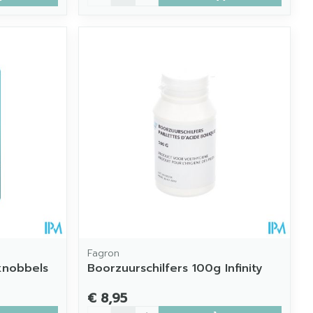
Fagron
knobbels
Boorzuurschilfers 100g Infinity
€ 8,95
Aantal