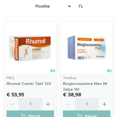
Sorteer op:
P&G
Trenker
Rhumal Combi Tabl 120
Bioglucosamine Max Nf
Zakje 90
€ 53,95
€ 38,98
Aantal
Aantal
Bestel
Bestel