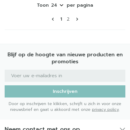
Toon
per pagina
Pagina's
U lees momenteel pagina
Pagina
1
2
Blijf op de hoogte van nieuwe producten en
promoties
E-mail adres
Inschrijven
Door op inschrijven te klikken, schrijft u zich in voor onze
nieuwsbrief en gaat u akkoord met onze
privacy policy
.
Neem contact met ons op