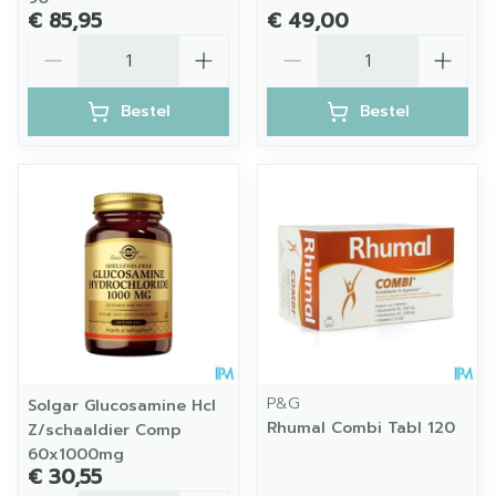
€ 85,95
€ 49,00
Aantal
Aantal
Bestel
Bestel
P&G
Solgar Glucosamine Hcl
Rhumal Combi Tabl 120
Z/schaaldier Comp
60x1000mg
€ 30,55