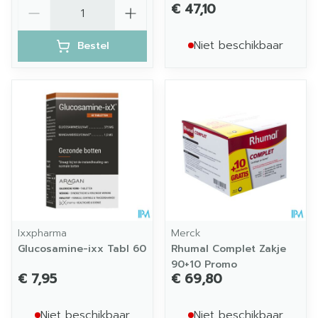
Aantal
€ 47,10
Niet beschikbaar
Bestel
Ixxpharma
Merck
Glucosamine-ixx Tabl 60
Rhumal Complet Zakje
90+10 Promo
€ 7,95
€ 69,80
Niet beschikbaar
Niet beschikbaar