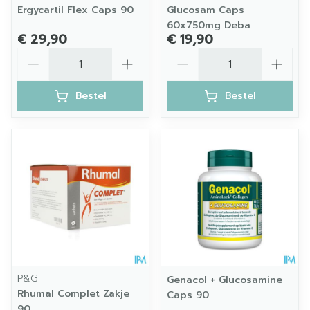
Ergycartil Flex Caps 90
Glucosam Caps
60x750mg Deba
€ 29,90
€ 19,90
Aantal
Aantal
Bestel
Bestel
P&G
Genacol + Glucosamine
Rhumal Complet Zakje
Caps 90
90