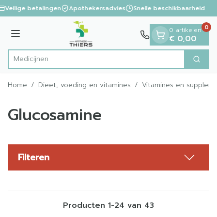
Dia 1 van 1
Ga naar de inhoud
Veilige betalingen
Apothekersadvies
Snelle beschikbaarheid
0
0 artikelen
Menu
€ 0,00
Zoek
Product, merk, categorie...
Home
/
Dieet, voeding en vitamines
/
Vitamines en supplem
Glucosamine
Filteren
Producten
1
-
24
van
43