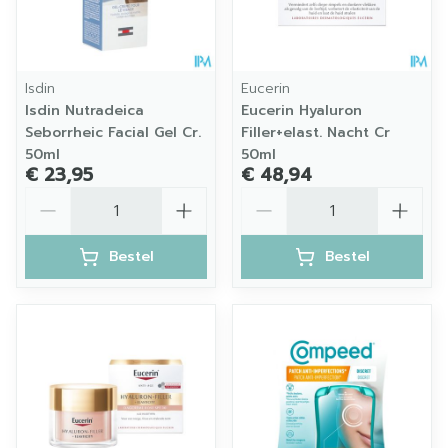
Isdin
Eucerin
Isdin Nutradeica
Eucerin Hyaluron
Seborrheic Facial Gel Cr.
Filler+elast. Nacht Cr
50ml
50ml
€ 23,95
€ 48,94
Aantal
Aantal
Bestel
Bestel