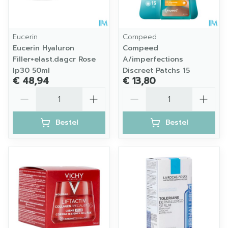
Eucerin
Compeed
Eucerin Hyaluron
Compeed
Filler+elast.dagcr Rose
A/imperfections
Ip30 50ml
Discreet Patchs 15
€ 48,94
€ 13,80
Aantal
Aantal
Bestel
Bestel