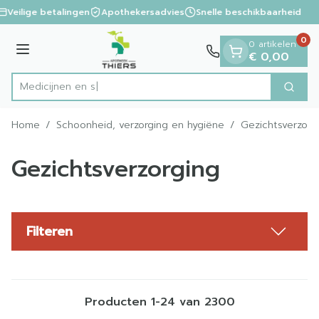
Dia 1 van 1
Ga naar de inhoud
Veilige betalingen
Apothekersadvies
Snelle beschikbaarheid
0
0 artikelen
Menu
€ 0,00
Zoek
Product, merk, categorie...
Home
/
Schoonheid, verzorging en hygiëne
/
Gezichtsverzorg
Gezichtsverzorging
Filteren
Producten
1
-
24
van
2300