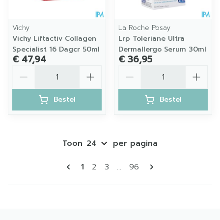
Vichy
La Roche Posay
Vichy Liftactiv Collagen
Lrp Toleriane Ultra
Specialist 16 Dagcr 50ml
Dermallergo Serum 30ml
€ 47,94
€ 36,95
Aantal
Aantal
Bestel
Bestel
Toon
per pagina
Pagina's
U lees momenteel pagina
Pagina
Pagina
Pagina
1
2
3
...
96