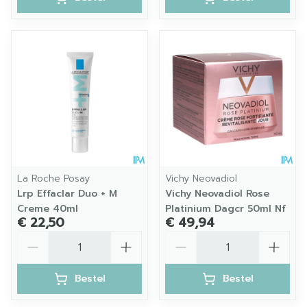
La Roche Posay
Vichy Neovadiol
Lrp Effaclar Duo + M
Vichy Neovadiol Rose
Creme 40ml
Platinium Dagcr 50ml Nf
€ 22,50
€ 49,94
Aantal
Aantal
Bestel
Bestel