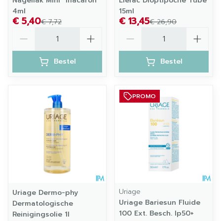
Nagellak Mini "macaron"
Lierac Dioptipoche Tube
4ml
15ml
€ 5,40
€ 13,45
€ 7,72
€ 26,90
Aantal
Aantal
Bestel
Bestel
PROMO
Uriage
Uriage Dermo-phy
Uriage Bariesun Fluide
Dermatologische
100 Ext. Besch. Ip50+
Reinigingsolie 1l