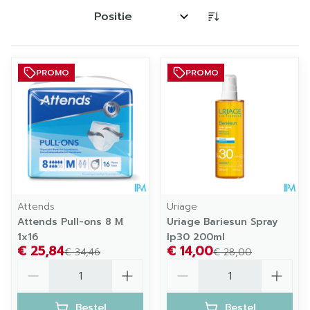
Sorteer op:
PROMO
PROMO
Attends
Uriage
Attends Pull-ons 8 M
Uriage Bariesun Spray
1x16
Ip30 200ml
€ 25,84
€ 14,00
€ 34,46
€ 28,00
Aantal
Aantal
Bestel
Bestel