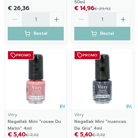
50ml
€ 26,36
€ 14,96
€ 29,92
Aantal
Aantal
Bestel
Bestel
PROMO
PROMO
Vitry
Vitry
Nagellak Mini "rosee Du
Nagellak Mini "nuances
Matin" 4ml
De Gris" 4ml
€ 5,40
€ 5,40
€ 7,72
€ 7,72