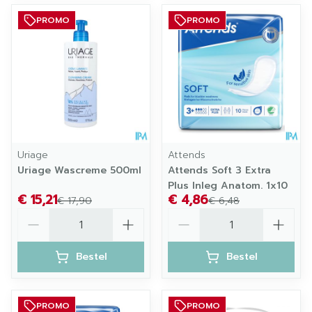
PROMO
PROMO
Uriage
Attends
Uriage Wascreme 500ml
Attends Soft 3 Extra
Plus Inleg Anatom. 1x10
€ 15,21
€ 4,86
€ 17,90
€ 6,48
Aantal
Aantal
Bestel
Bestel
PROMO
PROMO