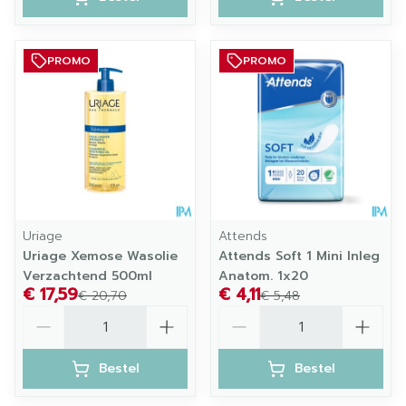
PROMO
PROMO
Uriage
Attends
Uriage Xemose Wasolie
Attends Soft 1 Mini Inleg
Verzachtend 500ml
Anatom. 1x20
€ 17,59
€ 4,11
€ 20,70
€ 5,48
Aantal
Aantal
Bestel
Bestel