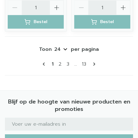
Aantal
Aantal
Bestel
Bestel
Toon
per pagina
Pagina's
U lees momenteel pagina
Pagina
Pagina
Pagina
1
2
3
...
13
Blijf op de hoogte van nieuwe producten en
promoties
E-mail adres