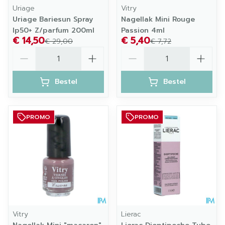
Uriage
Vitry
Uriage Bariesun Spray
Nagellak Mini Rouge
Ip50+ Z/parfum 200ml
Passion 4ml
€ 14,50
€ 5,40
€ 29,00
€ 7,72
Aantal
Aantal
Bestel
Bestel
PROMO
PROMO
Vitry
Lierac