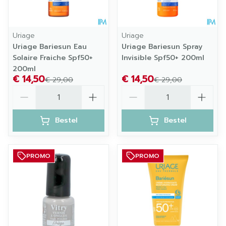
Uriage
Uriage
Uriage Bariesun Eau
Uriage Bariesun Spray
Solaire Fraiche Spf50+
Invisible Spf50+ 200ml
200ml
€ 14,50
€ 14,50
€ 29,00
€ 29,00
Aantal
Aantal
Bestel
Bestel
PROMO
PROMO