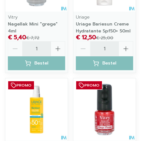
Vitry
Uriage
Nagellak Mini "grege"
Uriage Bariesun Creme
4ml
Hydratante Spf50+ 50ml
€ 5,40
€ 12,50
€ 7,72
€ 25,00
Aantal
Aantal
Bestel
Bestel
PROMO
PROMO