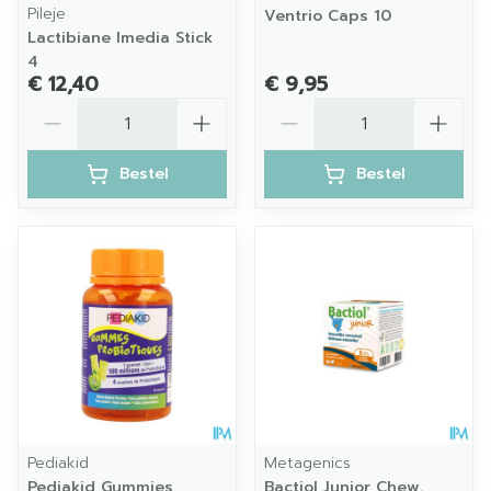
Pileje
Ventrio Caps 10
Lactibiane Imedia Stick
4
€ 12,40
€ 9,95
Aantal
Aantal
Bestel
Bestel
Pediakid
Metagenics
Pediakid Gummies
Bactiol Junior Chew.