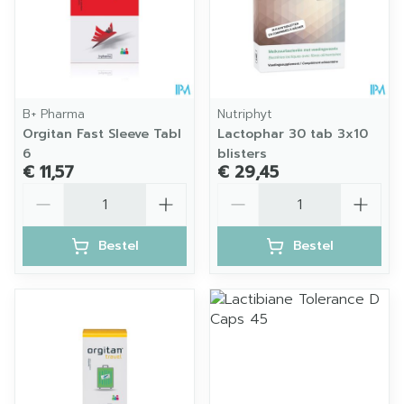
B+ Pharma
Nutriphyt
Orgitan Fast Sleeve Tabl
Lactophar 30 tab 3x10
6
blisters
€ 11,57
€ 29,45
Aantal
Aantal
Bestel
Bestel