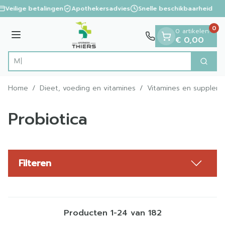
Dia 1 van 1
Ga naar de inhoud
Veilige betalingen
Apothekersadvies
Snelle beschikbaarheid
0
0 artikelen
Menu
€ 0,00
Vi
Zoek
Product, merk, categorie...
Home
/
Dieet, voeding en vitamines
/
Vitamines en supplem
Probiotica
Filteren
Producten
1
-
24
van
182