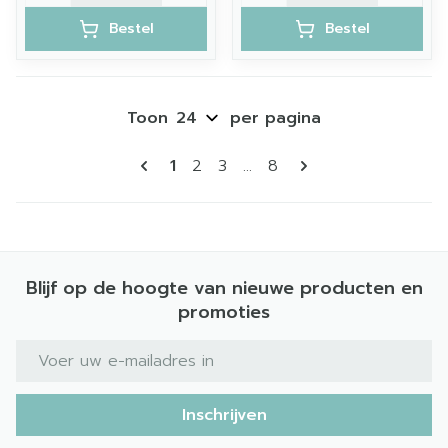
Bestel
Bestel
Toon
per pagina
Pagina's
U lees momenteel pagina
Pagina
Pagina
Pagina
1
2
3
...
8
Blijf op de hoogte van nieuwe producten en
promoties
E-mail adres
Inschrijven