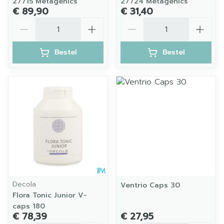
27715 Metagenics
27724 Metagenics
€ 89,90
€ 31,40
Aantal
Aantal
Bestel
Bestel
Decola
Ventrio Caps 30
Flora Tonic Junior V-
caps 180
€ 78,39
€ 27,95