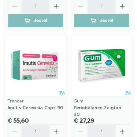
Aantal
Aantal
Bestel
Bestel
Trenker
Gum
Imutis Cerevisia Caps 90
Periobalance Zuigtabl
30
€ 55,60
€ 27,29
Aantal
Aantal