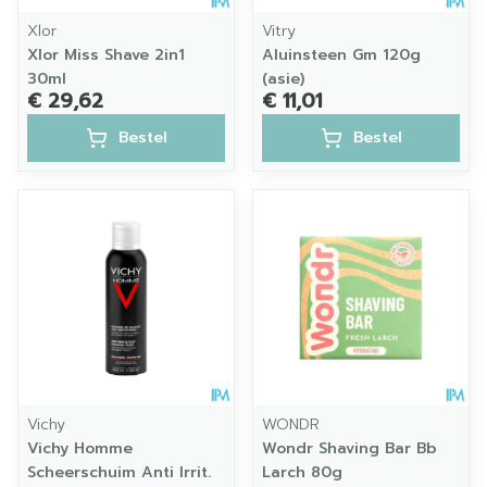
Xlor
Vitry
Xlor Miss Shave 2in1
Aluinsteen Gm 120g
30ml
(asie)
€ 29,62
€ 11,01
Bestel
Bestel
Vichy
WONDR
Vichy Homme
Wondr Shaving Bar Bb
Scheerschuim Anti Irrit.
Larch 80g