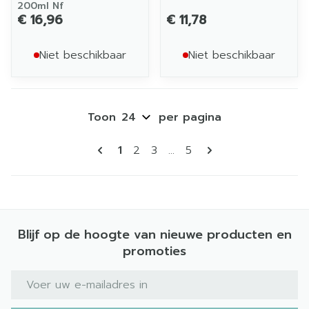
200ml Nf
€ 16,96
€ 11,78
Niet beschikbaar
Niet beschikbaar
Toon
per pagina
Pagina's
U lees momenteel pagina
Pagina
Pagina
Pagina
1
2
3
...
5
Blijf op de hoogte van nieuwe producten en
promoties
E-mail adres