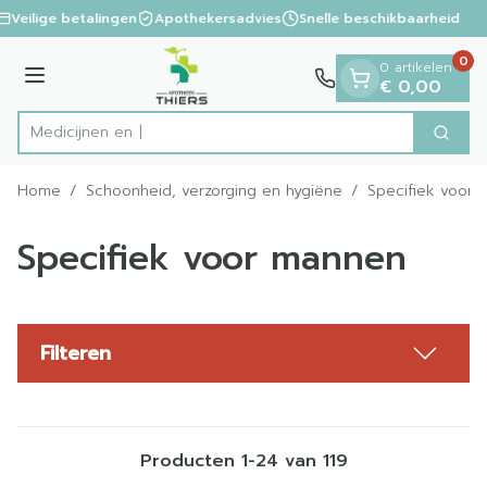
Dia 1 van 1
Ga naar de inhoud
Veilige betalingen
Apothekersadvies
Snelle beschikbaarheid
0
0 artikelen
Menu
€ 0,00
Zoek
Product, merk, categorie...
Home
/
Schoonheid, verzorging en hygiëne
/
Specifiek voor
Specifiek voor mannen
Filteren
Producten
1
-
24
van
119