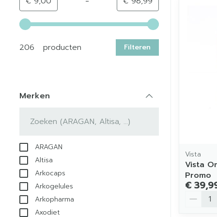
-
Minimumwaarde
Maximale waarde
€ 9,00
€ 98,99
Gebruik de pijltjestoetsen links en rechts om de min
206 producten
Filteren
Merken
filter
ARAGAN
Vista
Altisa
Vista O
Arkocaps
Promo
€ 39,9
Arkogelules
Aantal
Arkopharma
Axodiet