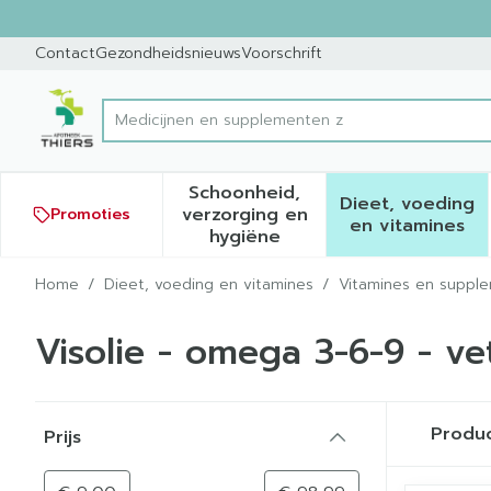
Ga naar de inhoud
Dia 1 van 1
Contact
Gezondheidsnieuws
Voorschrift
Product, merk, categorie...
Schoonheid,
Dieet, voeding
verzorging en
Promoties
Toon submenu voor Schoonh
Toon sub
en vitamines
hygiëne
Home
/
Dieet, voeding en vitamines
/
Vitamines en suppl
Visolie - omega 3-6-9 - ve
Doorgaan naar productlijst
Produ
Prijs
filter