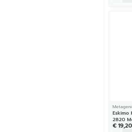
Metageni
Eskimo K
2820 M
€ 19,20
Aantal