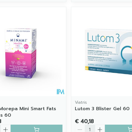
Viatris
Morepa Mini Smart Fats
Lutom 3 Blister Gel 60
ps 60
8
€ 40,18
Aantal