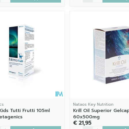
cs
Nataos Key Nutrition
ids Tutti Frutti 105ml
Krill Oil Superior Gelca
etagenics
60x500mg
€ 21,95
Aantal