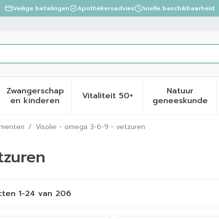
Veilige betalingen
Apothekersadvies
Snelle beschikbaarheid
Zwangerschap
Natuur
Vitaliteit 50+
eid, verzorging en hygiëne categorie
menu voor Dieet, voeding en vitamines categorie
Toon submenu voor Zwangerschap en kinder
Toon submenu voor Vitalite
Toon sub
en kinderen
geneeskunde
ementen
/
Visolie - omega 3-6-9 - vetzuren
tzuren
cten
1
-
24
van
206