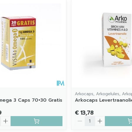
imale en maximale prijswaarden aan te passen.
Arkocaps, Arkogelules, Ark
mega 3 Caps 70+30 Gratis
Arkocaps Levertraanol
9
€ 13,78
Aantal