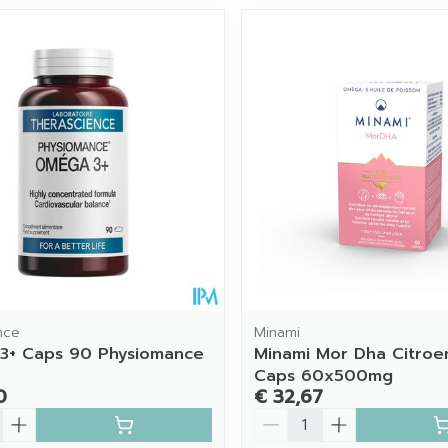
nce
Minami
3+ Caps 90 Physiomance
Minami Mor Dha Citro
Caps 60x500mg
0
€ 32,67
Aantal