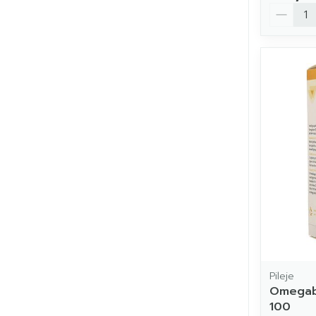
Aantal
Pileje
Omegab
100