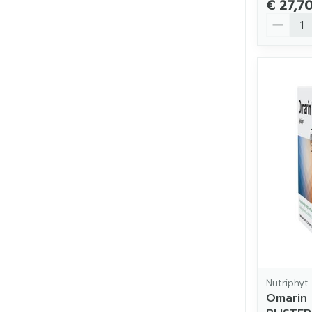
€ 27,7
Aantal
Nutriphyt
Omarin