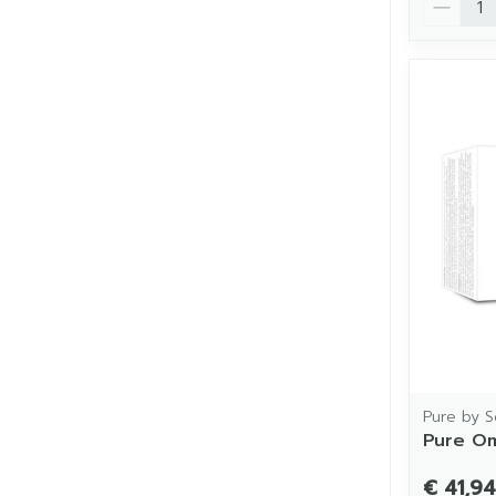
Pure by S
Pure Om
€ 41,94