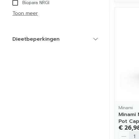
Biopara NRGI
Toon meer
Dieetbeperkingen
filter
Minami
Minami 
Pot Ca
€ 26,9
Aantal