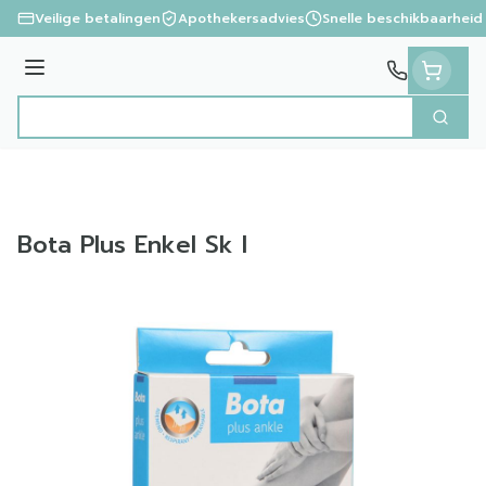
Ga naar de inhoud
Veilige betalingen
Apothekersadvies
Snelle beschikbaarheid
Menu
Zoek
Product, merk, categorie...
Bota Plus Enkel Sk l