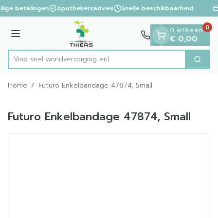
Dia 1 van 1
Ga naar de inhoud
ilige betalingen
Apothekersadvies
Snelle beschikbaarheid
0
0 artikelen
Menu
€ 0,00
Vind snel wondverz
Zoek
Product, merk, categorie...
Home
/
Futuro Enkelbandage 47874, Small
Futuro Enkelbandage 47874, Small