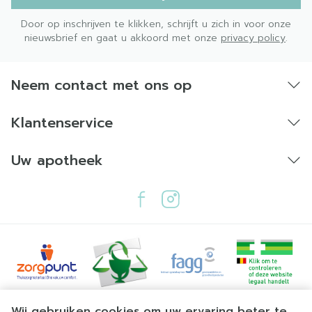
Door op inschrijven te klikken, schrijft u zich in voor onze
nieuwsbrief en gaat u akkoord met onze
privacy policy
.
Neem contact met ons op
Klantenservice
Uw apotheek
Juridische links
Wij gebruiken cookies om uw ervaring beter te