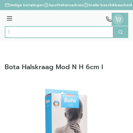
Ga naar de inhoud
Veilige betalingen
Apothekersadvies
Snelle beschikbaarheid
Menu
Zoek
Product, merk, categorie...
Bota Halskraag Mod N H 6cm l