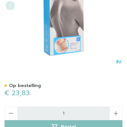
Bota Halskraag Mod N H 6c
Op bestelling
€ 23,83
Aantal
Bestel