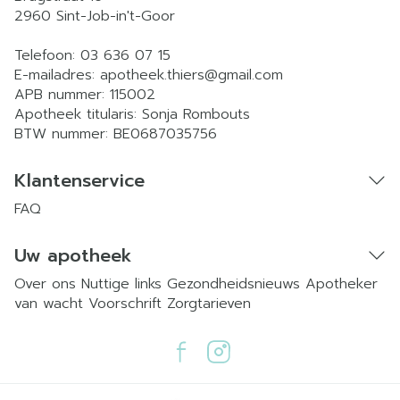
2960
Sint-Job-in't-Goor
Telefoon:
03 636 07 15
E-mailadres:
apotheek.thiers@
gmail.com
APB nummer:
115002
Apotheek titularis:
Sonja Rombouts
BTW nummer:
BE0687035756
Klantenservice
FAQ
Uw apotheek
Over ons
Nuttige links
Gezondheidsnieuws
Apotheker
van wacht
Voorschrift
Zorgtarieven