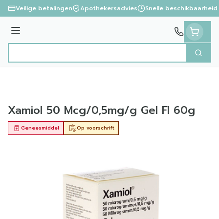
Ga naar de inhoud
Veilige betalingen
Apothekersadvies
Snelle beschikbaarheid
Menu
Zoek
Product, merk, categorie...
Xamiol 50 Mcg/0,5mg/g Gel Fl 60g
Geneesmiddel
Op voorschrift