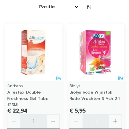
Sorteer op:
Antistax
Biolys
Allestax Double
Biolys Rode Wijnstok
Freshness Gel Tube
Rode Vruchten S Ach 24
125Ml
€ 22,94
€ 5,95
Aantal
Aantal