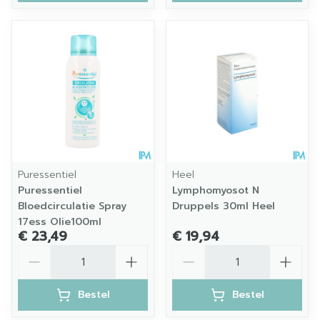
Puressentiel
Heel
Puressentiel
Lymphomyosot N
Bloedcirculatie Spray
Druppels 30ml Heel
17ess Olie100ml
€ 23,49
€ 19,94
Aantal
Aantal
Bestel
Bestel