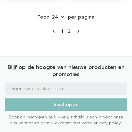
Toon
per pagina
Pagina's
U lees momenteel pagina
Pagina
1
2
Blijf op de hoogte van nieuwe producten en
promoties
E-mail adres
Inschrijven
Door op inschrijven te klikken, schrijft u zich in voor onze
nieuwsbrief en gaat u akkoord met onze
privacy policy
.