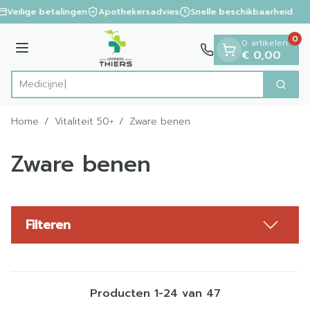
Dia 1 van 1
Ga naar de inhoud
Veilige betalingen
Apothekersadvies
Snelle beschikbaarheid
0
0 artikelen
Menu
€ 0,00
Zoek
Product, merk, categorie...
Home
/
Vitaliteit 50+
/
Zware benen
Zware benen
Filteren
Producten
1
-
24
van
47