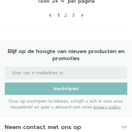
Toon
per pagina
Pagina's
U lees momenteel pagina
Pagina
Pagina
1
2
3
Blijf op de hoogte van nieuwe producten en
promoties
E-mail adres
Inschrijven
Door op inschrijven te klikken, schrijft u zich in voor onze
nieuwsbrief en gaat u akkoord met onze
privacy policy
.
Neem contact met ons op