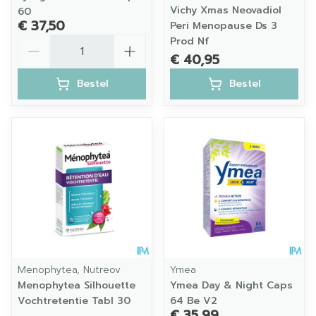
Vichy Xmas Neovadiol
60
€ 37,50
Peri Menopause Ds 3
Aantal
Prod Nf
€ 40,95
Bestel
Bestel
Menophytea, Nutreov
Ymea
Menophytea Silhouette
Ymea Day & Night Caps
Vochtretentie Tabl 30
64 Be V2
€ 35,99