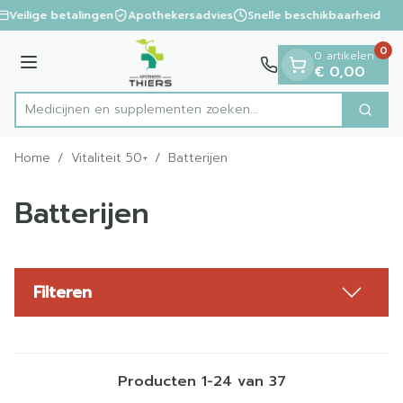
Dia 1 van 1
Ga naar de inhoud
Veilige betalingen
Apothekersadvies
Snelle beschikbaarheid
0
0 artikelen
Menu
€ 0,00
Medicijnen en supplementen zoe
Zoek
Product, merk, categorie...
Home
/
Vitaliteit 50+
/
Batterijen
Batterijen
Filteren
Producten
1
-
24
van
37