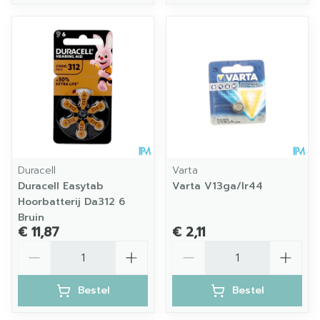
Duracell
Varta
Duracell Easytab
Varta V13ga/lr44
Hoorbatterij Da312 6
Bruin
€ 11,87
€ 2,11
Aantal
Aantal
Bestel
Bestel