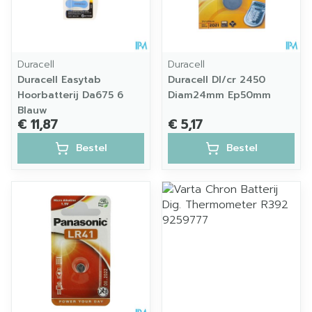
Duracell
Duracell
Duracell Easytab
Duracell Dl/cr 2450
Hoorbatterij Da675 6
Diam24mm Ep50mm
Blauw
€ 11,87
€ 5,17
Bestel
Bestel