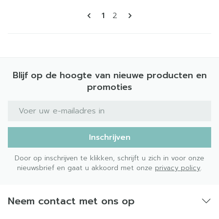
Pagina's
U lees momenteel pagina
Pagina
1
2
Blijf op de hoogte van nieuwe producten en
promoties
E-mail adres
Inschrijven
Door op inschrijven te klikken, schrijft u zich in voor onze
nieuwsbrief en gaat u akkoord met onze
privacy policy
.
Neem contact met ons op