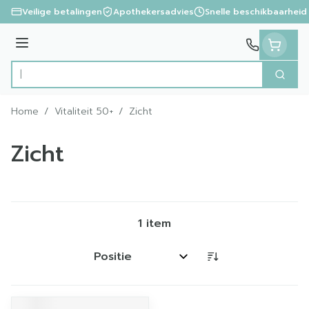
Ga naar de inhoud
Veilige betalingen
Apothekersadvies
Snelle beschikbaarheid
Menu
Zoek
Product, merk, categorie...
Home
/
Vitaliteit 50+
/
Zicht
Zicht
1
item
Sorteer op: