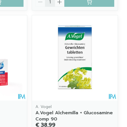
A. Vogel
A.Vogel Alchemilla + Glucosamine
Comp 90
€ 38,99