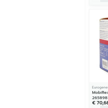
Eurogener
Mobifle
265898
€ 70,6
Aantal