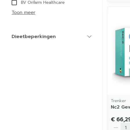
BV Orifarm Healthcare
Toon meer
Dieetbeperkingen
filter
Trenker
Nc2 Gew
€ 66,2
Aantal