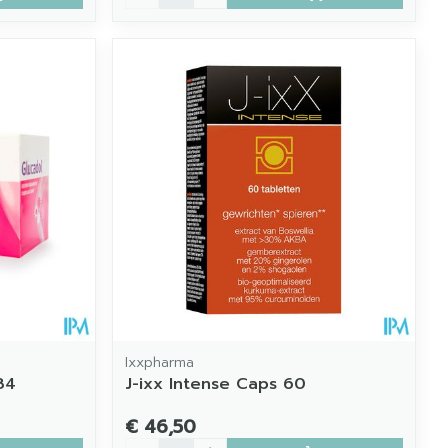
Ixxpharma
84
J-ixx Intense Caps 60
€ 46,50
Aantal