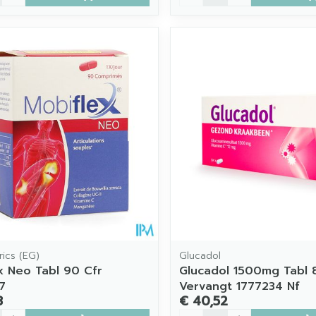
ics (EG)
Glucadol
x Neo Tabl 90 Cfr
Glucadol 1500mg Tabl 
7
Vervangt 1777234 Nf
8
€ 40,52
Aantal