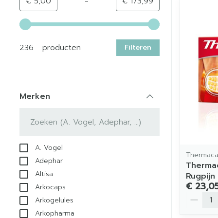
-
Minimumwaarde
Maximale waarde
€ 5,00
€ 173,99
Gebruik de pijltjestoetsen links en rechts om de min
236 producten
Filteren
Merken
filter
A. Vogel
Thermaca
Adephar
Therma
Altisa
Rugpijn
€ 23,0
Arkocaps
Aantal
Arkogelules
Arkopharma