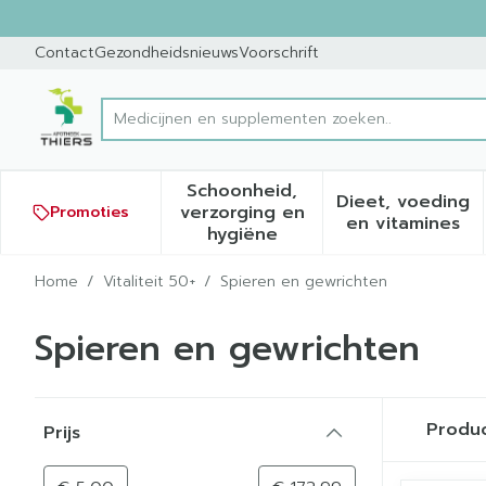
Ga naar de inhoud
Dia 1 van 1
Contact
Gezondheidsnieuws
Voorschrift
Product, merk, categorie...
Schoonheid,
Dieet, voeding
verzorging en
Promoties
Toon submenu voor Schoonh
Toon sub
en vitamines
hygiëne
Home
/
Vitaliteit 50+
/
Spieren en gewrichten
Spieren en gewrichten
Doorgaan naar productlijst
Produ
Prijs
filter