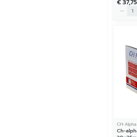
€ 37,75
Aantal
CH-Alpha
Ch-alph