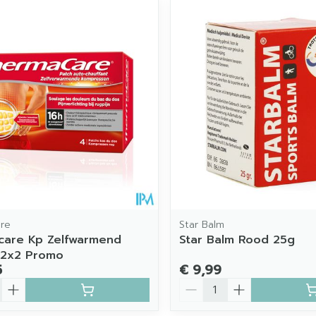
imale en maximale prijswaarden aan te passen.
re
Star Balm
care Kp Zelfwarmend
Star Balm Rood 25g
 2x2 Promo
5
€ 9,99
Aantal