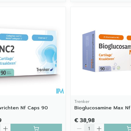
Trenker
richten Nf Caps 90
Bioglucosamine Max Nf
9
€ 38,98
Aantal