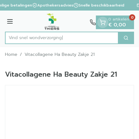
Dia 1 van 1
Ga naar de inhoud
ilige betalingen
Apothekersadvies
Snelle beschikbaarheid
0
0 artikelen
Menu
€ 0,00
Vind snel wondve
Zoek
Product, merk, categorie...
Home
/
Vitacollagene Ha Beauty Zakje 21
Vitacollagene Ha Beauty Zakje 21