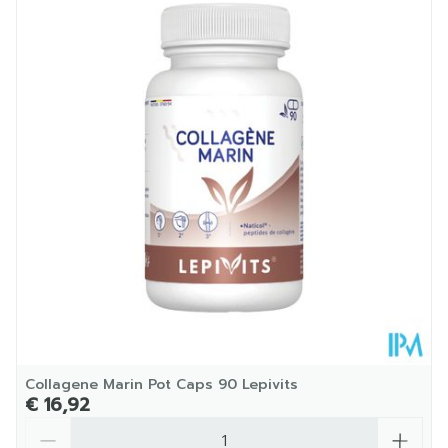
Diepte
96 mm
Dieetbeperkingen
Glutenvrij, Lactosevrij
Kamertemperatuur (15°C
Behoud
- 25°C)
Collagene Marin Pot Caps 90 Lepivits
€ 16,92
Aantal