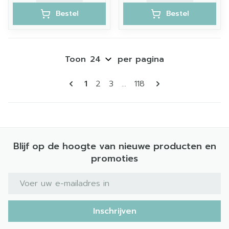
Bestel
Bestel
Toon
per pagina
Pagina's
U lees momenteel pagina
Pagina
Pagina
Pagina
1
2
3
...
118
Blijf op de hoogte van nieuwe producten en
promoties
E-mail adres
Inschrijven