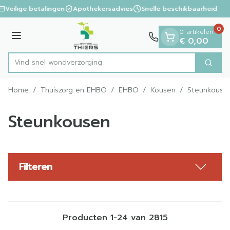
Dia 1 van 1
Ga naar de inhoud
Veilige betalingen
Apothekersadvies
Snelle beschikbaarheid
0
0 artikelen
Menu
€ 0,00
Vind s
Zoek
Product, merk, categorie...
Home
/
Thuiszorg en EHBO
/
EHBO
/
Kousen
/
Steunkouse
Steunkousen
Filteren
Producten
1
-
24
van
2815