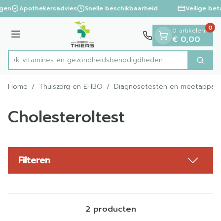
Dia 1 van 1
Ga naar de inhoud
ngen
Apothekersadvies
Snelle beschikbaarheid
Veilige bet
0
0 artikelen
Menu
€ 0,00
ntdek vitamines en gezondheidsbenodigdheden
Zoek
Product, merk, categorie...
Home
/
Thuiszorg en EHBO
/
Diagnosetesten en meetappara
Cholesteroltest
Filteren
2
producten