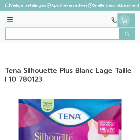
Ga naar de inhoud
Veilige betalingen
Apothekersadvies
Snelle beschikbaarheid
Menu
Zoek
Product, merk, categorie...
Tena Silhouette Plus Blanc Lage Taille
l 10 780123