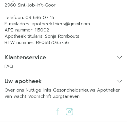
2960
Sint-Job-in't-Goor
Telefoon:
03 636 07 15
E-mailadres:
apotheek.thiers@
gmail.com
APB nummer:
115002
Apotheek titularis:
Sonja Rombouts
BTW nummer:
BE0687035756
Klantenservice
FAQ
Uw apotheek
Over ons
Nuttige links
Gezondheidsnieuws
Apotheker
van wacht
Voorschrift
Zorgtarieven