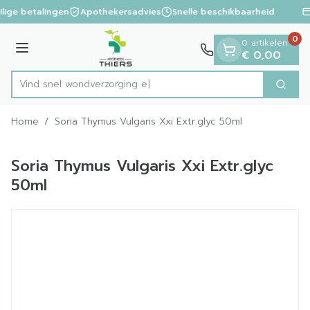
Dia 1 van 1
Ga naar de inhoud
ilige betalingen
Apothekersadvies
Snelle beschikbaarheid
0
0 artikelen
Menu
€ 0,00
Vind snel wondverzo
Zoek
Product, merk, categorie...
Home
/
Soria Thymus Vulgaris Xxi Extr.glyc 50ml
Soria Thymus Vulgaris Xxi Extr.glyc
50ml