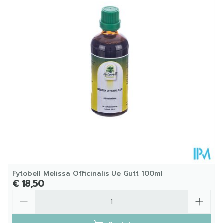
Diepte
40 mm
Hoeveelheid
50
Verpakking
Kamertemperatuur (15°C -
Behoud
25°C)
Fytobell Melissa Officinalis Ue Gutt 100ml
€ 18,50
Aantal