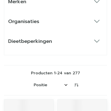
Merken
filter
Organisaties
filter
Dieetbeperkingen
filter
Producten
1
-
24
van
277
Sorteer op: