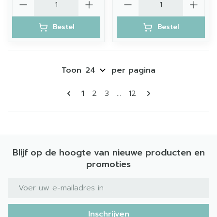
Bestel
Bestel
Toon
per pagina
Pagina's
U lees momenteel pagina
Pagina
Pagina
Pagina
1
2
3
...
12
Blijf op de hoogte van nieuwe producten en
promoties
E-mail adres
Inschrijven