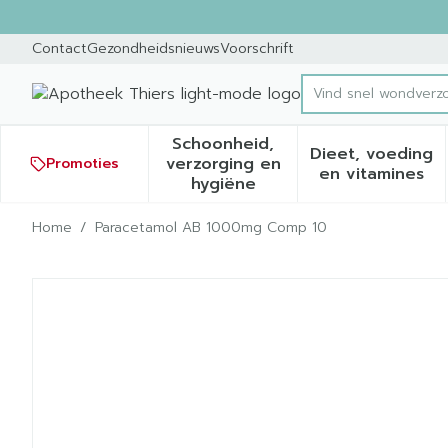
Ga naar de inhoud
Dia 1 van 1
Contact
Gezondheidsnieuws
Voorschrift
Vind sne
Product, merk, cat
Schoonheid,
Dieet, voeding
verzorging en
Promoties
Toon submenu voor Schoonh
Toon sub
en vitamines
hygiëne
Home
/
Paracetamol AB 1000mg Comp 10
Paracetamol AB 1000mg 