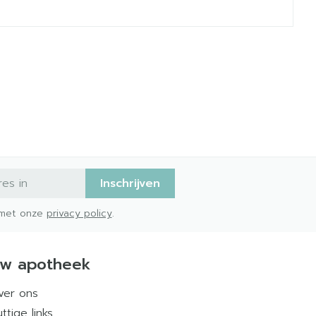
Inschrijven
d met onze
privacy policy
.
w apotheek
ver ons
ttige links