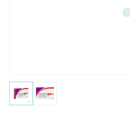
View larger image
View larger image