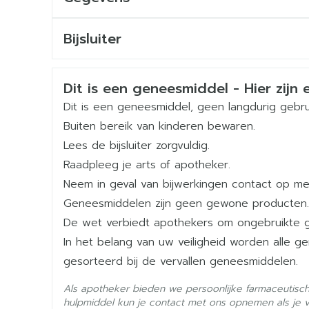
CNK
4282315
Bijsluiter
Nederlands
Duits
Frans
Organisaties
Aurobindo
Veiligheidsinformatie
Dit is een geneesmiddel - Hier zijn e
Merken
Aurobindo
Dit is een geneesmiddel, geen langdurig gebru
Buiten bereik van kinderen bewaren.
Breedte
81 mm
Lees de bijsluiter zorgvuldig.
Raadpleeg je arts of apotheker.
Lengte
112 mm
Neem in geval van bijwerkingen contact op met
Geneesmiddelen zijn geen gewone producten.
Diepte
35 mm
De wet verbiedt apothekers om ongebruikte 
In het belang van uw veiligheid worden alle 
Actieve
paracetamol
gesorteerd bij de vervallen geneesmiddelen.
Ingrediënten
Als apotheker bieden we persoonlijke farmaceutisc
Behoud
Kamertemperatuur (15°C 
hulpmiddel kun je contact met ons opnemen als je 