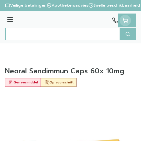
Ga naar de inhoud
Veilige betalingen
Apothekersadvies
Snelle beschikbaarheid
Menu
Zoek
Product, merk, categorie...
Neoral Sandimmun Caps 60x 10mg
Geneesmiddel
Op voorschrift