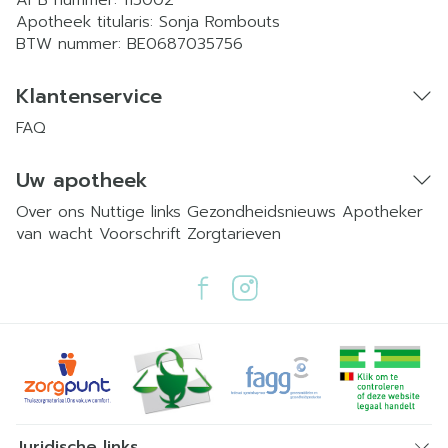
APB nummer:
115002
Apotheek titularis:
Sonja Rombouts
BTW nummer:
BE0687035756
Klantenservice
FAQ
Uw apotheek
Over ons
Nuttige links
Gezondheidsnieuws
Apotheker
van wacht
Voorschrift
Zorgtarieven
Juridische links