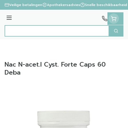
Ga naar de inhoud
Veilige betalingen
Apothekersadvies
Snelle beschikbaarheid
Menu
Zoek
Product, merk, categorie...
Nac N-acet.l Cyst. Forte Caps 60
Deba