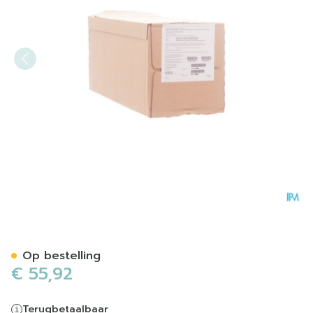
Lactulose Teva 670mg/ml D
Op bestelling
€ 55,92
Terugbetaalbaar