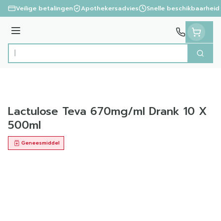
Ga naar de inhoud
Veilige betalingen
Apothekersadvies
Snelle beschikbaarheid
Menu
Zoek
Product, merk, categorie...
Lactulose Teva 670mg/ml Drank 10 X
500ml
Geneesmiddel