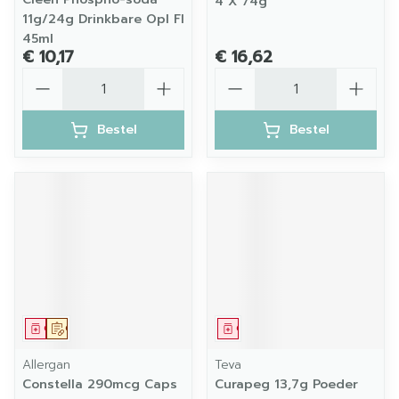
4 X 74g
11g/24g Drinkbare Opl Fl
45ml
€ 10,17
€ 16,62
Aantal
Aantal
Bestel
Bestel
Geneesmiddel
Op voorschrift
Geneesmiddel
Allergan
Teva
Constella 290mcg Caps
Curapeg 13,7g Poeder