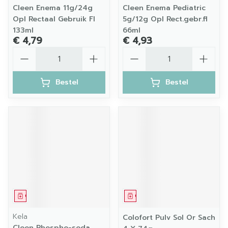
Cleen Enema 11g/24g
Cleen Enema Pediatric
Opl Rectaal Gebruik Fl
5g/12g Opl Rect.gebr.fl
133ml
66ml
€ 4,79
€ 4,93
Aantal
Aantal
Bestel
Bestel
Geneesmiddel
Geneesmiddel
Kela
Colofort Pulv Sol Or Sach
Cleen Phospho-soda