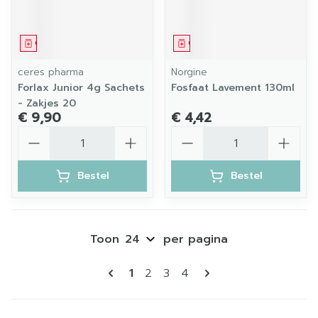
Geneesmiddel
Geneesmiddel
ceres pharma
Norgine
Forlax Junior 4g Sachets
Fosfaat Lavement 130ml
- Zakjes 20
€ 9,90
€ 4,42
Aantal
Aantal
Bestel
Bestel
Toon
per pagina
Pagina's
U lees momenteel pagina
Pagina
Pagina
Pagina
1
2
3
4