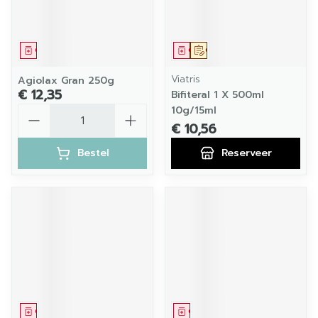
Geneesmiddel
Geneesmiddel
Op voorschrift
Viatris
Agiolax Gran 250g
€ 12,35
Bifiteral 1 X 500ml
Aantal
10g/15ml
€ 10,56
Bestel
Reserveer
Geneesmiddel
Geneesmiddel