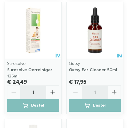
Surosolve
Gutsy
Surosolve Oorreiniger
Gutsy Ear Cleaner 50ml
125ml
€ 24,49
€ 17,95
Aantal
Aantal
Bestel
Bestel