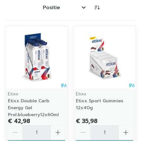
Sorteer op:
Etixx
Etixx
Etixx Double Carb
Etixx Sport Gummies
Energy Gel
12x40g
Prol.blueberry12x60ml
€ 42,98
€ 35,98
Aantal
Aantal