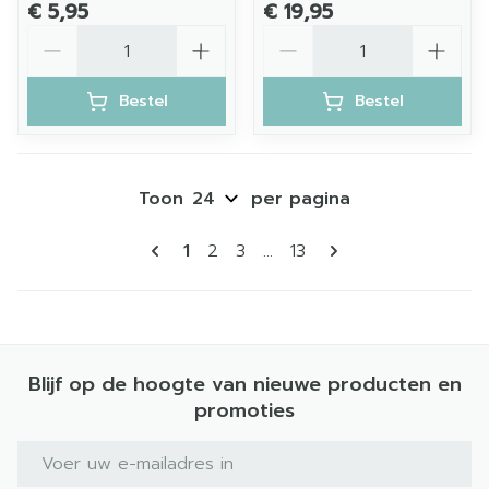
€ 5,95
€ 19,95
Aantal
Aantal
Bestel
Bestel
Toon
per pagina
Pagina's
U lees momenteel pagina
Pagina
Pagina
Pagina
1
2
3
...
13
Blijf op de hoogte van nieuwe producten en
promoties
E-mail adres