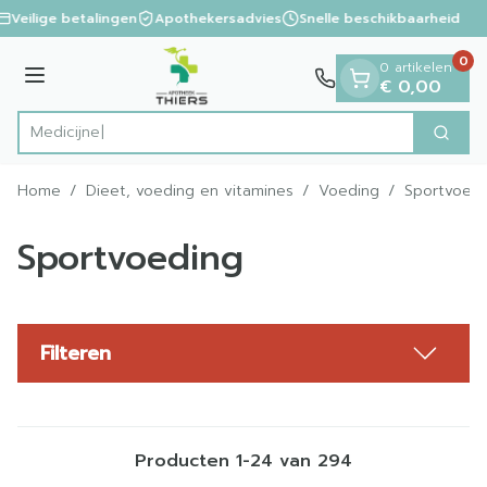
Dia 1 van 1
Ga naar de inhoud
Veilige betalingen
Apothekersadvies
Snelle beschikbaarheid
0
0 artikelen
Menu
€ 0,00
Zoek
Product, merk, categorie...
Home
/
Dieet, voeding en vitamines
/
Voeding
/
Sportvoedi
Sportvoeding
Filteren
Producten
1
-
24
van
294