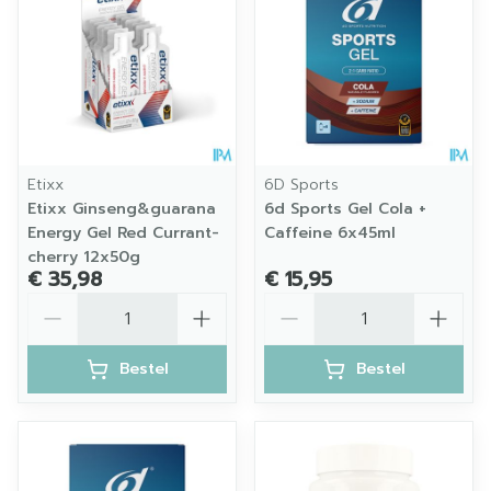
Etixx
6D Sports
Etixx Ginseng&guarana
6d Sports Gel Cola +
Energy Gel Red Currant-
Caffeine 6x45ml
cherry 12x50g
€ 35,98
€ 15,95
Aantal
Aantal
Bestel
Bestel