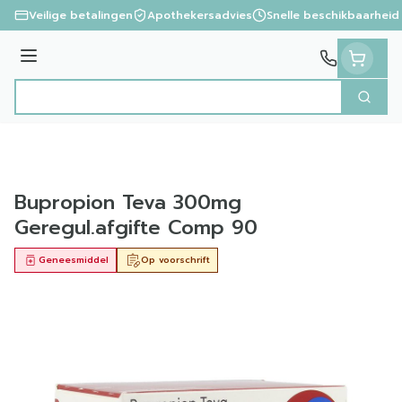
Ga naar de inhoud
Veilige betalingen
Apothekersadvies
Snelle beschikbaarheid
Menu
Zoek
Product, merk, categorie...
Bupropion Teva 300mg
Geregul.afgifte Comp 90
Geneesmiddel
Op voorschrift