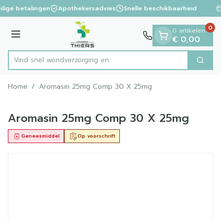
Dia 1 van 1
Ga naar de inhoud
ilige betalingen
Apothekersadvies
Snelle beschikbaarheid
0
0 artikelen
Menu
€ 0,00
Vind snel wondverz
Zoek
Product, merk, categorie...
Home
/
Aromasin 25mg Comp 30 X 25mg
Aromasin 25mg Comp 30 X 25mg
Geneesmiddel
Op voorschrift