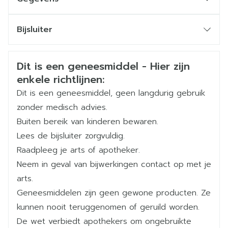
Gedurende 5 jaar bij patiënten met borstkanker in
CNK
1537364
een vroeg stadium (behalve bij tumorrecidief)
Bijsluiter
Bij patiënten met borstkanker in een gevorderd
Organisaties
Nederlands
Pfizer
Nederlands
Duits
stadium, tot duidelijke tumorprogressie
Veiligheidsinformatie
Dit is een geneesmiddel - Hier zijn
Duits
Frans
Frans
Merken
Pfizer
Innemen na een maaltijd
enkele richtlijnen:
Dit is een geneesmiddel, geen langdurig gebruik
Breedte
58 mm
zonder medisch advies.
Buiten bereik van kinderen bewaren.
Lengte
89 mm
Lees de bijsluiter zorgvuldig.
Raadpleeg je arts of apotheker.
Diepte
32 mm
Neem in geval van bijwerkingen contact op met je
arts.
Hoeveelheid
30
Geneesmiddelen zijn geen gewone producten. Ze
Verpakking
kunnen nooit teruggenomen of geruild worden.
De wet verbiedt apothekers om ongebruikte
Actieve