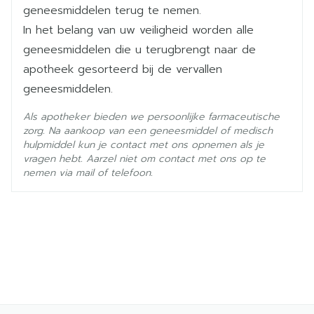
exemestan
Ingrediënten
geneesmiddelen terug te nemen.
In het belang van uw veiligheid worden alle
Kamertemperatuur (15°C -
geneesmiddelen die u terugbrengt naar de
Behoud
25°C)
apotheek gesorteerd bij de vervallen
geneesmiddelen.
Als apotheker bieden we persoonlijke farmaceutische
zorg. Na aankoop van een geneesmiddel of medisch
hulpmiddel kun je contact met ons opnemen als je
vragen hebt. Aarzel niet om contact met ons op te
nemen via mail of telefoon.