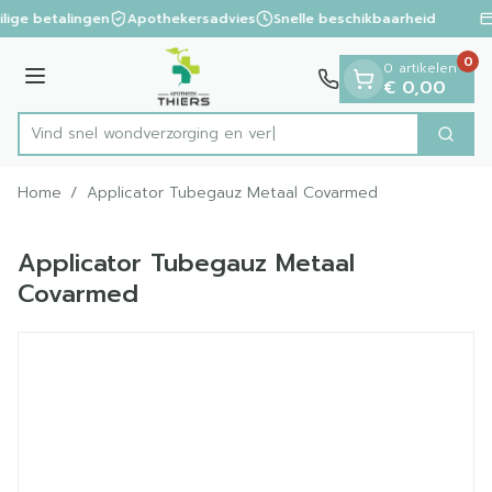
Dia 1 van 1
Ga naar de inhoud
ilige betalingen
Apothekersadvies
Snelle beschikbaarheid
0
0 artikelen
Menu
€ 0,00
Vind snel wondverzorging
Zoek
Product, merk, categorie...
Home
/
Applicator Tubegauz Metaal Covarmed
Applicator Tubegauz Metaal
Covarmed