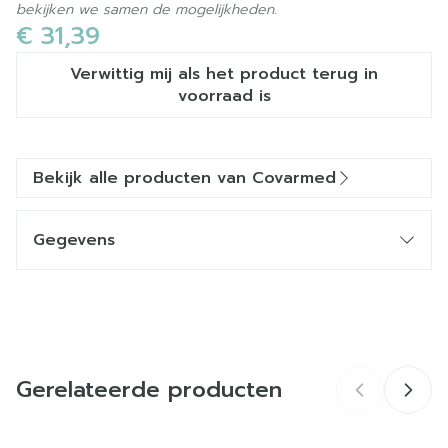
bekijken we samen de mogelijkheden.
€ 31,39
Verwittig mij als het product terug in
voorraad is
Bekijk alle producten van Covarmed
Gegevens
CNK
3025012
Organisaties
Covarmed
Gerelateerde producten
Merken
Covarmed
Breedte
55 mm