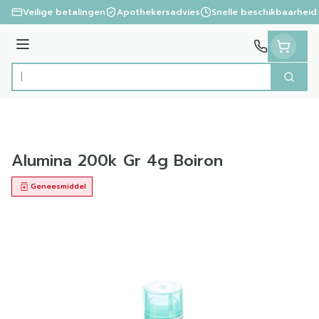
Ga naar de inhoud
Veilige betalingen
Apothekersadvies
Snelle beschikbaarheid
Menu
Zoek
Product, merk, categorie...
Alumina 200k Gr 4g Boiron
Geneesmiddel