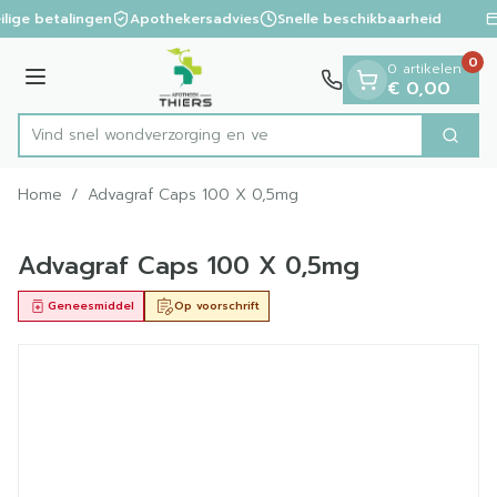
Dia 1 van 1
Ga naar de inhoud
ilige betalingen
Apothekersadvies
Snelle beschikbaarheid
0
0 artikelen
Menu
€ 0,00
Vind snel wondverzor
Zoek
Product, merk, categorie...
Home
/
Advagraf Caps 100 X 0,5mg
Advagraf Caps 100 X 0,5mg
Geneesmiddel
Op voorschrift