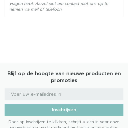
vragen hebt. Aarzel niet om contact met ons op te
nemen via mail of telefoon.
Blijf op de hoogte van nieuwe producten en
promoties
E-mail adres
Toxische epidermale necrolyse: erosie en
blaarvorming van de huid of slijmvliezen, rode
Inschrijven
gezwollen huid die kan loslaten op grote delen
van het lichaam.
Door op inschrijven te klikken, schrijft u zich in voor onze
Blindheid.
nieuwsbrief en gaat u akkoord met onze
privacy policy
.