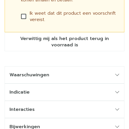
komen afhalen en betalen.
Ik weet dat dit product een voorschrift
vereist.
Verwittig mij als het product terug in
voorraad is
Waarschuwingen
Indicatie
Profylaxe van transplantaatafstoting bij volwassen
allogene niertransplantaat- of levertransplantaat
Interacties
ontvangers
Behandeling van afstoting van allogene
Bijwerkingen