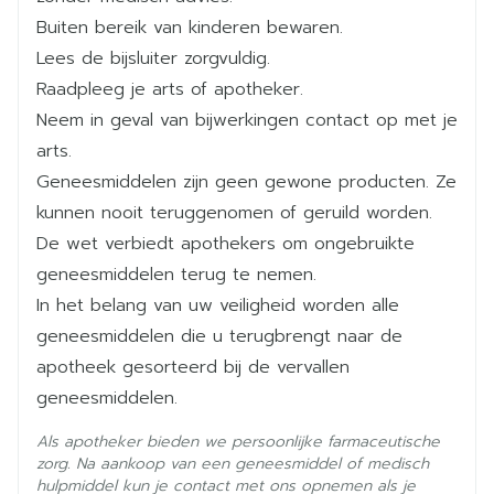
ochtends, innemen met water
Buiten bereik van kinderen bewaren.
Diepte
48 mm
Op een lege maag of min. 1 uur vóór of 2-3 uur
Lees de bijsluiter zorgvuldig.
na de maaltijd
Raadpleeg je arts of apotheker.
Hoeveelheid
Een vergeten ochtenddosis dient zo snel mogelijk
100
Neem in geval van bijwerkingen contact op met je
Verpakking
op dezelfde dag te worden ingenomen. De
arts.
volgende ochtend dient geen dubbele dosis te
Geneesmiddelen zijn geen gewone producten. Ze
Actieve
tacrolimus
worden ingenomen
Ingrediënten
kunnen nooit teruggenomen of geruild worden.
De wet verbiedt apothekers om ongebruikte
Kamertemperatuur (15°C -
geneesmiddelen terug te nemen.
Behoud
25°C)
In het belang van uw veiligheid worden alle
geneesmiddelen die u terugbrengt naar de
apotheek gesorteerd bij de vervallen
geneesmiddelen.
Als apotheker bieden we persoonlijke farmaceutische
zorg. Na aankoop van een geneesmiddel of medisch
hulpmiddel kun je contact met ons opnemen als je