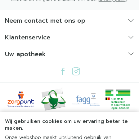
Neem contact met ons op
Klantenservice
Uw apotheek
Torsades de pointes: verandering in de
hartfrequentie die wel of niet gepaard kan gaan
met symptomen, zoals pijn op de borst (angina
pectoris), flauwvallen, draaiduizeligheid of
misselijkheid, hartkloppingen (het voelen van de
hartslag) en moeite met ademhalen.
Juridische links
Wij gebruiken cookies om uw ervaring beter te
maken.
Onze webshop maakt uitsluitend gebruik van