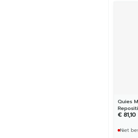
Quies M
Reposit
€ 81,10
Niet be