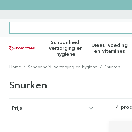
Ga naar de inhoud
Product, merk, categorie...
Schoonheid,
Dieet, voeding
verzorging en
Promoties
Toon submenu voor Schoonh
Toon sub
en vitamines
hygiëne
Home
/
Schoonheid, verzorging en hygiëne
/
Snurken
Snurken
Doorgaan naar productlijst
4
prod
Prijs
filter