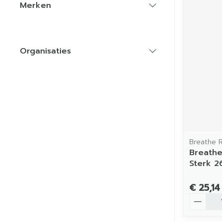
Merken
filter
Organisaties
filter
Breathe R
Breathe
Sterk 2
€ 25,14
Aantal