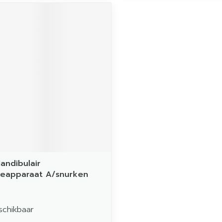
andibulair
ieapparaat A/snurken
schikbaar