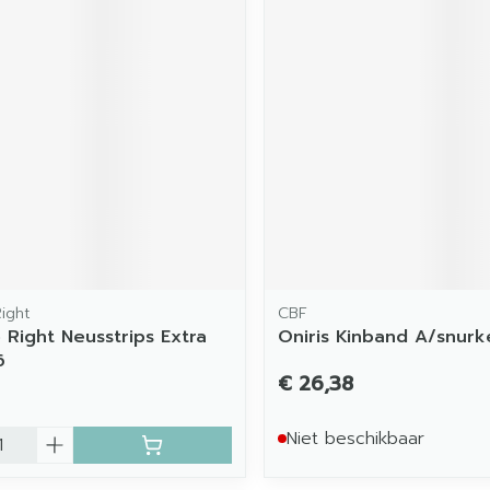
ight
CBF
 Right Neusstrips Extra
Oniris Kinband A/snurk
6
€ 26,38
Niet beschikbaar