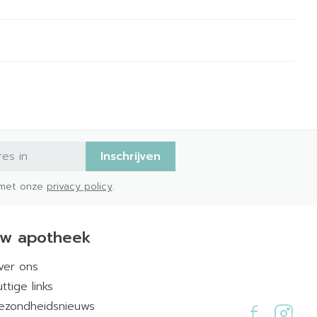
Inschrijven
d met onze
privacy policy
.
w apotheek
ver ons
ttige links
ezondheidsnieuws