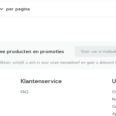
per pagina
E-mail adres
uwe producten en promoties
klikken, schrijft u zich in voor onze nieuwsbrief en gaat u akkoor
Klantenservice
U
FAQ
O
Nu
G
A