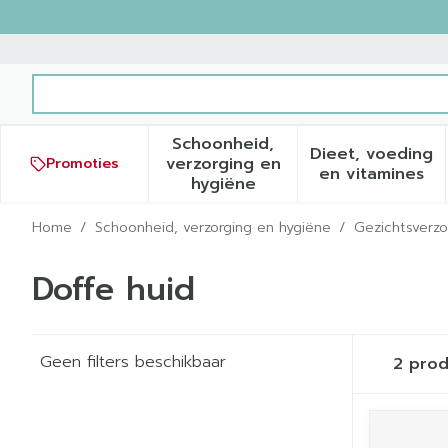
Ga naar de inhoud
Product, merk, categorie...
Schoonheid,
Dieet, voeding
verzorging en
Promoties
Toon submenu voor Schoonh
Toon sub
en vitamines
hygiëne
Home
/
Schoonheid, verzorging en hygiëne
/
Gezichtsverzo
Doffe huid
Geen filters beschikbaar
2
prod