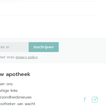
Inschrijven
d met onze
privacy policy
.
w apotheek
ver ons
ttige links
ezondheidsnieuws
potheker van wacht